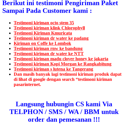
Berikut ini testimoni Pengiriman Paket
Sampai Pada Customer kami :
Testimoni kiriman octo stem 35
Testimoni kiriman klink Chlorophyll
Testimoni Kiriman Kmuricata
Testimoni kiriman dr water ke padang
Kiriman on Coffe ke Lombok
Testimoni kiriman rnw ke bandung
Testimoni kiriman dr water ke NTT
Testimoni kiriman madu clover honey ke jakarta
Testimoni kiriman Kopi Morgan ke Rangkabitung
Testimoni kiriman s lutena ke Tangerang
Dan masih banyak lagi testimoni kiriman produk dapat
di lihat di google dengan search “testimoni kiriman
pasarinternet.
Langsung hubungin CS kami Via
TELPHON / SMS / WA / BBM untuk
order dan pemesanan !!!