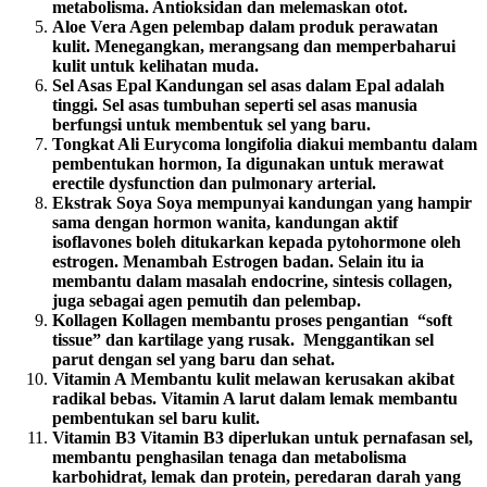
metabolisma. Antioksidan dan melemaskan otot.
Aloe Vera Agen pelembap dalam produk perawatan
kulit. Menegangkan, merangsang dan memperbaharui
kulit untuk kelihatan muda.
Sel Asas Epal Kandungan sel asas dalam Epal adalah
tinggi. Sel asas tumbuhan seperti sel asas manusia
berfungsi untuk membentuk sel yang baru.
Tongkat Ali Eurycoma longifolia diakui membantu dalam
pembentukan hormon, Ia digunakan untuk merawat
erectile dysfunction dan pulmonary arterial.
Ekstrak Soya Soya mempunyai kandungan yang hampir
sama dengan hormon wanita, kandungan aktif
isoflavones boleh ditukarkan kepada pytohormone oleh
estrogen. Menambah Estrogen badan. Selain itu ia
membantu dalam masalah endocrine, sintesis collagen,
juga sebagai agen pemutih dan pelembap.
Kollagen Kollagen membantu proses pengantian “soft
tissue” dan kartilage yang rusak. Menggantikan sel
parut dengan sel yang baru dan sehat.
Vitamin A Membantu kulit melawan kerusakan akibat
radikal bebas. Vitamin A larut dalam lemak membantu
pembentukan sel baru kulit.
Vitamin B3 Vitamin B3 diperlukan untuk pernafasan sel,
membantu penghasilan tenaga dan metabolisma
karbohidrat, lemak dan protein, peredaran darah yang