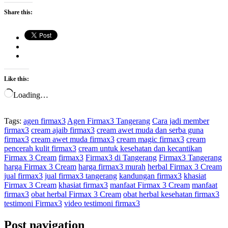
Share this:
Like this:
Loading…
Tags:
agen firmax3
Agen Firmax3 Tangerang
Cara jadi member
firmax3
cream ajaib firmax3
cream awet muda dan serba guna
firmax3
cream awet muda firmax3
cream magic firmax3
cream
pencerah kulit firmax3
cream untuk kesehatan dan kecantikan
Firmax 3 Cream
firmax3
Firmax3 di Tangerang
Firmax3 Tangerang
harga Firmax 3 Cream
harga firmax3 murah
herbal Firmax 3 Cream
jual firmax3
jual firmax3 tangerang
kandungan firmax3
khasiat
Firmax 3 Cream
khasiat firmax3
manfaat Firmax 3 Cream
manfaat
firmax3
obat herbal Firmax 3 Cream
obat herbal kesehatan firmax3
testimoni Firmax3
video testimoni firmax3
Post navigation