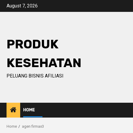
Skip
August 7, 2026
to
content
PRODUK
KESEHATAN
PELUANG BISNIS AFILIASI
HOME
Home
agen firmax3