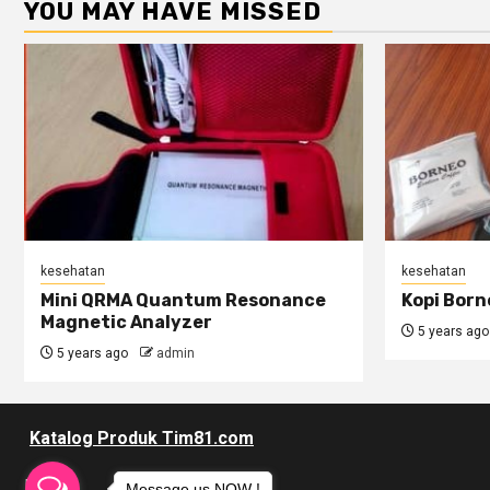
YOU MAY HAVE MISSED
kesehatan
kesehatan
Mini QRMA Quantum Resonance
Kopi Bor
Magnetic Analyzer
5 years ago
5 years ago
admin
Katalog Produk Tim81.com
HOME
Message us NOW !