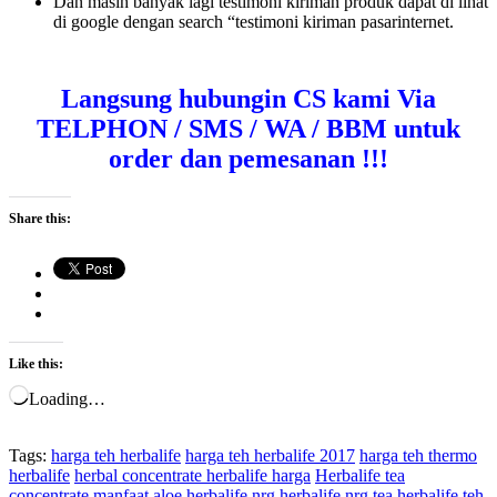
Dan masih banyak lagi testimoni kiriman produk dapat di lihat
di google dengan search “testimoni kiriman pasarinternet.
Langsung hubungin CS kami Via
TELPHON / SMS / WA / BBM untuk
order dan pemesanan !!!
Share this:
Like this:
Loading…
Tags:
harga teh herbalife
harga teh herbalife 2017
harga teh thermo
herbalife
herbal concentrate herbalife harga
Herbalife tea
concentrate
manfaat aloe herbalife
nrg herbalife
nrg tea herbalife
teh