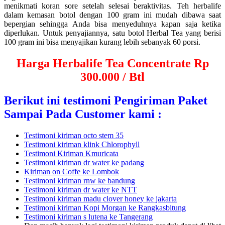
menikmati koran sore setelah selesai beraktivitas. Teh herbalife
dalam kemasan botol dengan 100 gram ini mudah dibawa saat
bepergian sehingga Anda bisa menyeduhnya kapan saja ketika
diperlukan. Untuk penyajiannya, satu botol Herbal Tea yang berisi
100 gram ini bisa menyajikan kurang lebih sebanyak 60 porsi.
Harga Herbalife Tea Concentrate Rp
300.000 / Btl
Berikut ini testimoni Pengiriman Paket
Sampai Pada Customer kami :
Testimoni kiriman octo stem 35
Testimoni kiriman klink Chlorophyll
Testimoni Kiriman Kmuricata
Testimoni kiriman dr water ke padang
Kiriman on Coffe ke Lombok
Testimoni kiriman rnw ke bandung
Testimoni kiriman dr water ke NTT
Testimoni kiriman madu clover honey ke jakarta
Testimoni kiriman Kopi Morgan ke Rangkasbitung
Testimoni kiriman s lutena ke Tangerang