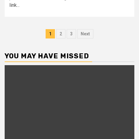
link...
Posts
1
2
3
Next
pagination
YOU MAY HAVE MISSED