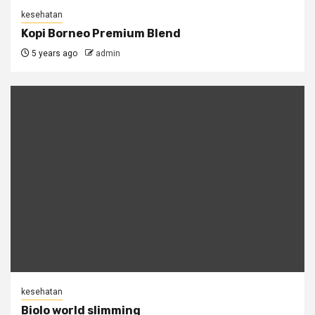
kesehatan
Kopi Borneo Premium Blend
5 years ago
admin
kesehatan
Biolo world slimming