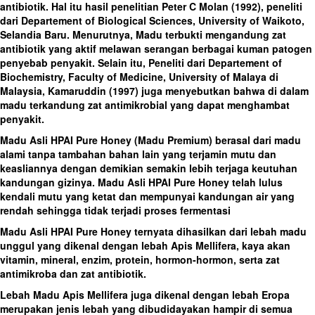
antibiotik. Hal itu hasil penelitian Peter C Molan (1992), peneliti
dari Departement of Biological Sciences, University of Waikoto,
Selandia Baru. Menurutnya, Madu terbukti mengandung zat
antibiotik yang aktif melawan serangan berbagai kuman patogen
penyebab penyakit. Selain itu, Peneliti dari Departement of
Biochemistry, Faculty of Medicine, University of Malaya di
Malaysia, Kamaruddin (1997) juga menyebutkan bahwa di dalam
madu terkandung zat antimikrobial yang dapat menghambat
penyakit.
Madu Asli HPAI Pure Honey (Madu Premium) berasal dari madu
alami tanpa tambahan bahan lain yang terjamin mutu dan
keasliannya dengan demikian semakin lebih terjaga keutuhan
kandungan gizinya. Madu Asli HPAI Pure Honey telah lulus
kendali mutu yang ketat dan mempunyai kandungan air yang
rendah sehingga tidak terjadi proses fermentasi
Madu Asli HPAI Pure Honey ternyata dihasilkan dari lebah madu
unggul yang dikenal dengan lebah Apis Mellifera, kaya akan
vitamin, mineral, enzim, protein, hormon-hormon, serta zat
antimikroba dan zat antibiotik.
Lebah Madu Apis Mellifera juga dikenal dengan lebah Eropa
merupakan jenis lebah yang dibudidayakan hampir di semua