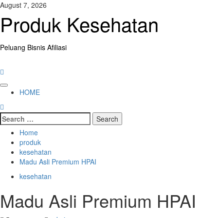
Skip
August 7, 2026
to
Produk Kesehatan
content
Peluang Bisnis Afiliasi
Primary
HOME
Menu
Search
for:
Home
produk
kesehatan
Madu Asli Premium HPAI
kesehatan
Madu Asli Premium HPAI