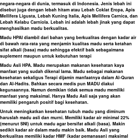
negara-negara di dunia, termasuk di Indonesia. Jenis lebah ini
disebut juga dengan lebah hitam atau Lebah Coklat Eropa, Apis
Mellifera Ligusta, Lebah Kuning Italia, Apis Mellifera Carnica, dan
Lebah Kelabu Carniola. Lebah ini adalah lebah jinak yang dapat
menghasilkan madu berkualitas.
Madu HPAI diambil dari bahan yang berkualitas dengan kadar air
di bawah rata-rata yang menjamin kualitas madu serta ketahan
sifat alkali (basa) madu sehingga efektif baik sebagaimana
suplement maupun untuk kebutuhan terapi
Madu Asli HPA. Madu merupakan makanan kesehatan kaya
manfaat yang sudah dikenal lama. Madu sebagai makanan
kesehatan sekaligus Terapi dijamin manfaatnya dalam Al-Quran
dan Al-Hadits. Bahkan secara medis pun MADU diakui
kegunaannya. Namun demikian tidak semua madu memiliki
manfaat yang maksimal. Hanya Madu Asli saja yang akan
memiliki pengaruh positif bagi kesehatan.
Untuk meningkatkan kesehatan tubuh madu yang diminum
haruslah madu asli dan murni. Memiliki kadar air minimal 22%
(menurut SNI) untuk madu agar bersifat alkali (basa). Makin
sedikit kadar air dalam madu makin baik. Madu Asli yang
berkualitas memiliki kadar HMF (kadar pemanasan) maksimal