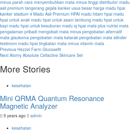
minus parah
cara menyembuhkan mata minus tinggi
distributor madu
asli premium tangerang
gejala kanker usus besar
harga madu hpai
kanker stadium 4
Madu Asli Premium HPAI
madu hitam hpai
madu
hpai untuk anak
madu hpai untuk asam lambung
madu hpai untuk
bayi
madu hpai untuk kesuburan
madu sj hpai
mata plus
nutrisi mata
pengalaman pribadi mengobati mata minus
pengobatan alternatif
mata glaukoma
pengobatan mata katarak
pengobatan mata silinder
testimoni madu hpai
tingkatan mata minus
vitamin mata
Post
Previous
Hezzel Farm Glucosefit
Next
Atomy Absolute Cellactive Skincare Set
navigation
More Stories
kesehatan
Mini QRMA Quantum Resonance
Magnetic Analyzer
5 years ago
admin
kesehatan