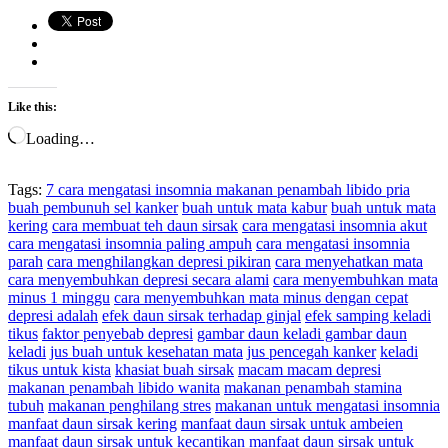
Like this:
Loading…
Tags:
7 cara mengatasi insomnia makanan penambah libido pria
buah pembunuh sel kanker
buah untuk mata kabur
buah untuk mata
kering
cara membuat teh daun sirsak
cara mengatasi insomnia akut
cara mengatasi insomnia paling ampuh
cara mengatasi insomnia
parah
cara menghilangkan depresi pikiran
cara menyehatkan mata
cara menyembuhkan depresi secara alami
cara menyembuhkan mata
minus 1 minggu
cara menyembuhkan mata minus dengan cepat
depresi adalah
efek daun sirsak terhadap ginjal
efek samping keladi
tikus
faktor penyebab depresi
gambar daun keladi gambar daun
keladi
jus buah untuk kesehatan mata
jus pencegah kanker
keladi
tikus untuk kista
khasiat buah sirsak
macam macam depresi
makanan penambah libido wanita
makanan penambah stamina
tubuh
makanan penghilang stres
makanan untuk mengatasi insomnia
manfaat daun sirsak kering
manfaat daun sirsak untuk ambeien
manfaat daun sirsak untuk kecantikan
manfaat daun sirsak untuk