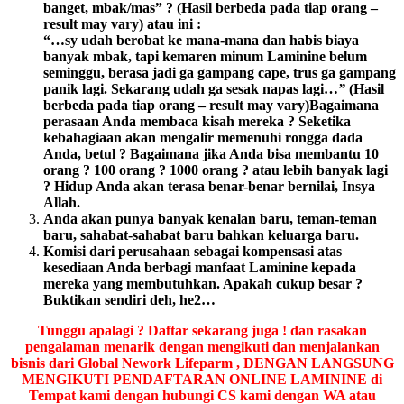
banget, mbak/mas” ? (Hasil berbeda pada tiap orang –
result may vary) atau ini :
“…sy udah berobat ke mana-mana dan habis biaya
banyak mbak, tapi kemaren minum Laminine belum
seminggu, berasa jadi ga gampang cape, trus ga gampang
panik lagi. Sekarang udah ga sesak napas lagi…
”
(Hasil
berbeda pada tiap orang – result may vary)Bagaimana
perasaan Anda membaca kisah mereka ? Seketika
kebahagiaan akan mengalir memenuhi rongga dada
Anda, betul ? Bagaimana jika Anda bisa membantu 10
orang ? 100 orang ? 1000 orang ? atau lebih banyak lagi
? Hidup Anda akan terasa benar-benar bernilai, Insya
Allah.
Anda akan punya banyak kenalan baru, teman-teman
baru, sahabat-sahabat baru bahkan keluarga baru.
Komisi dari perusahaan sebagai kompensasi atas
kesediaan Anda berbagi manfaat Laminine kepada
mereka yang membutuhkan. Apakah cukup besar ?
Buktikan sendiri deh, he2…
Tunggu apalagi ?
Daftar sekarang juga ! dan rasakan
pengalaman menarik dengan mengikuti dan menjalankan
bisnis dari Global Nework Lifeparm , DENGAN LANGSUNG
MENGIKUTI PENDAFTARAN ONLINE LAMININE di
Tempat kami dengan hubungi CS kami dengan WA atau