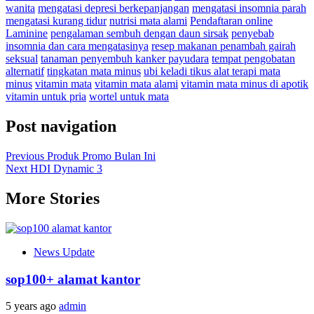
wanita
mengatasi depresi berkepanjangan
mengatasi insomnia parah
mengatasi kurang tidur
nutrisi mata alami
Pendaftaran online
Laminine
pengalaman sembuh dengan daun sirsak
penyebab
insomnia dan cara mengatasinya
resep makanan penambah gairah
seksual
tanaman penyembuh kanker payudara
tempat pengobatan
alternatif
tingkatan mata minus
ubi keladi tikus alat terapi mata
minus
vitamin mata
vitamin mata alami
vitamin mata minus di apotik
vitamin untuk pria
wortel untuk mata
Post navigation
Previous
Produk Promo Bulan Ini
Next
HDI Dynamic 3
More Stories
News Update
sop100+ alamat kantor
5 years ago
admin